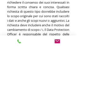
richiedere il consenso dei suoi interessati in
forma scritta chiara e concisa. Qualsiasi
richiesta di questo tipo dovrebbe includere
lo scopo originale per cui sono stati raccolti
i dati e anche gli scopi nuovi o aggiuntivi. La
richiesta deve includere anche il motivo del
cambiamento di scopo / i. Il Data Protection
Officer è responsabile del rispetto delle
regole in questo paragrafo.
Ora e in futuro, il Referente Privacy deve
garantire che i metodi di raccolta siano
conformi alla legge, alle buone pratiche e
agli standard industriali pertinenti.
Il Referente Privacy è responsabile della
creazione e della manutenzione di un
registro delle informative generali sulla
protezione dei dati.
Organizzazione e responsabilità
La responsabilità di garantire un adeguato
trattamento dei dati personali spetta a
chiunque lavori all’interno della Società o
per suo conto e abbia accesso ai dati
personali da essa trattati.
Le principali aree di responsabilità per il