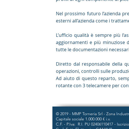
Nel prossimo futuro l’azienda pre
esterni all’azienda come i trattamen
L’ufficio qualità è sempre più l’
aggiornamenti e più minuziose d
tutte le documentazioni necessari
Diretto dal responsabile della
operazioni, controlli sulle produzi
Ad aiuto di questo reparto, semp
rotante con 3 telecamere per cont
© 2019 - MMP Torneria Srl - Zona Industr
Capitale sociale 1.000.000 € i.v.
C.F. - P.Iva: R.I. PU 02406110417 - Iscri