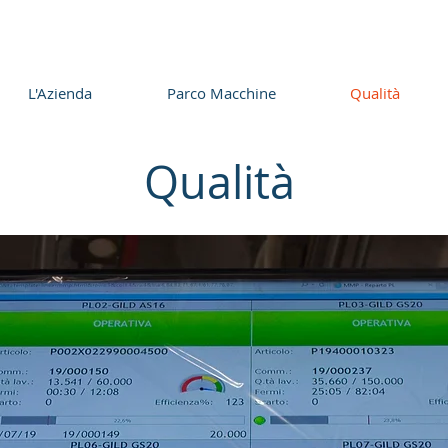
721776442
commerciale@mmptorneria.it
L'Azienda
Parco Macchine
Qualità
Qualità