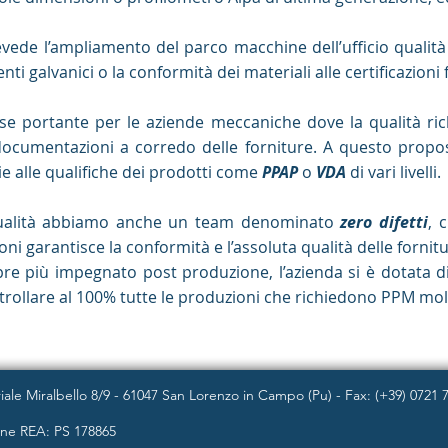
vede l’ampliamento del parco macchine dell’ufficio qualità 
ti galvanici o la conformità dei materiali alle certificazioni 
asse portante per le aziende meccaniche dove la qualità rich
ocumentazioni a corredo delle forniture. A questo proposi
e alle qualifiche dei prodotti come
PPAP
o
VDA
di vari livelli.
 qualità abbiamo anche un team denominato
zero difetti
, 
oni garantisce la conformità e l’assoluta qualità delle fornitu
re più impegnato post produzione, l’azienda si è dotata di
rollare al 100% tutte le produzioni che richiedono PPM mol
iale Miralbello 8/9 - 61047 San Lorenzo in Campo (Pu) - Fax: (+39) 0721 
zione REA: PS 178865