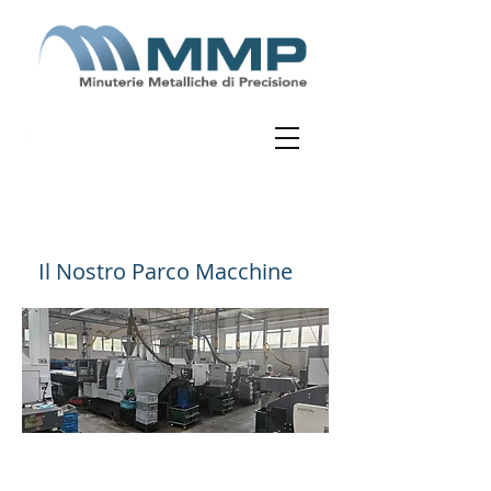
Contattaci
(+39) 0721776442
commerciale@mmptorneria.it
Il Nostro Parco Macchine