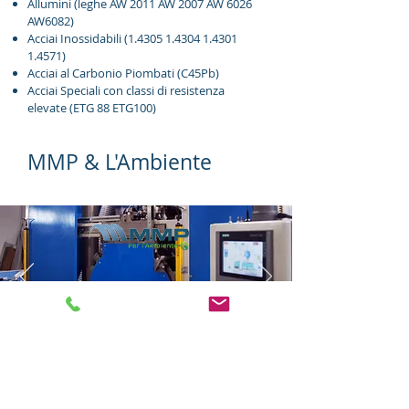
Allumini (leghe AW 2011 AW 2007 AW 6026
AW6082)
Acciai Inossidabili
(1.4305 1.4304 1.4301
1
.4571)
Acciai al Carbonio Piombati (C45Pb)
Acciai Speciali con classi di resistenza
elevate (ETG 88 ETG100)
MMP & L'Ambiente
Da Anni MMP Torneria si impegna a ridurre
al massimo l’impatto ambientale delle
proprie produzioni, con un impegno